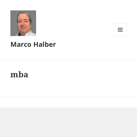
MENÜ
Marco Halber
UND
WIDGETS
mba